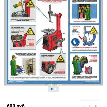
600
руб.
−
+