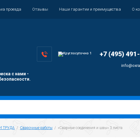
ема проезда
Отзывы
Наши гарантии и преимущества
О к
+7 (495) 491
info@oxra
иска с нами -
безопасности.
И ТРУДА
  /  
Сварочные работы
  /  «Сварные соединения и швы» 3 листа