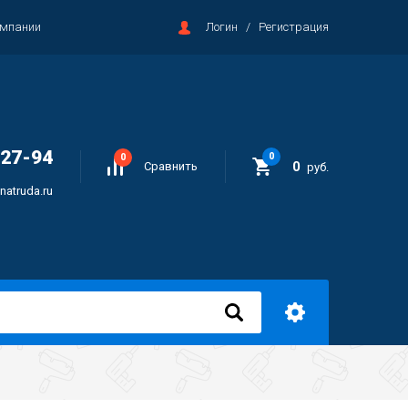
омпании
Логин
/
Регистрация
-27-94
0
0
0
Сравнить
руб.
natruda.ru