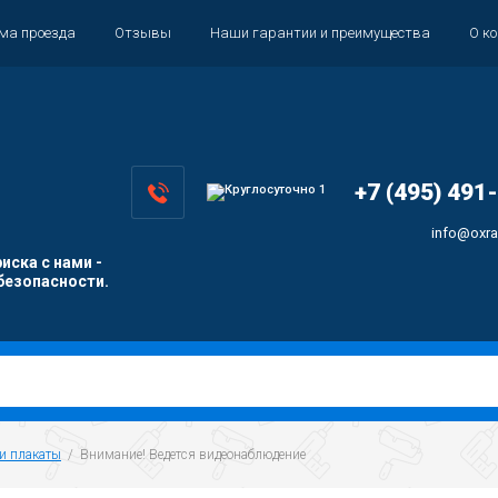
ема проезда
Отзывы
Наши гарантии и преимущества
О к
+7 (495) 491
info@oxra
иска с нами -
безопасности.
и плакаты
  /  Внимание! Ведется видеонаблюдение