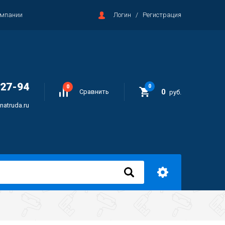
омпании
Логин
/
Регистрация
-27-94
0
0
0
Сравнить
руб.
natruda.ru